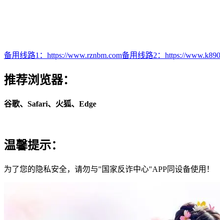
备用线路
1
：
https://www.rznbm.com
备用线路
2
：
https://www.k89
推荐浏览器：
谷歌、Safari、火狐、Edge
温馨提示：
为了您的隐私安全，请勿与"国家反诈中心"APP同设备使用！