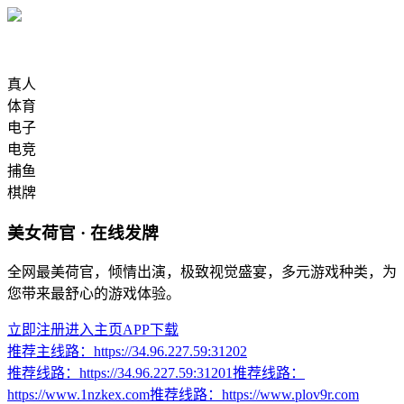
真人
体育
电子
电竞
捕鱼
棋牌
美女荷官 · 在线发牌
全网最美荷官，倾情出演，极致视觉盛宴，多元游戏种类，为
您带来最舒心的游戏体验。
立即注册
进入主页
APP下载
推荐主线路：
https://34.96.227.59:31202
推荐线路：
https://34.96.227.59:31201
推荐线路：
https://www.1nzkex.com
推荐线路：
https://www.plov9r.com