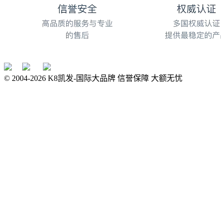
© 2004-
2026
K8凯发-国际大品牌 信誉保障 大额无忧