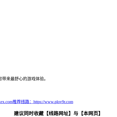
您带来最舒心的游戏体验。
kex.com
推荐线路：
https://www.plov9r.com
建议同时收藏【线路网址】与【本网页】