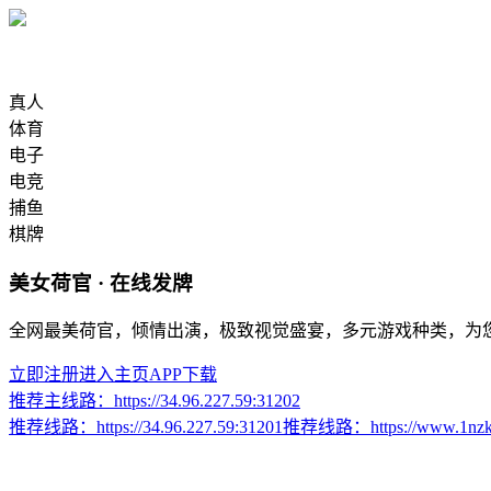
真人
体育
电子
电竞
捕鱼
棋牌
美女荷官 · 在线发牌
全网最美荷官，倾情出演，极致视觉盛宴，多元游戏种类，为
立即注册
进入主页
APP下载
推荐主线路：
https://34.96.227.59:31202
推荐线路：
https://34.96.227.59:31201
推荐线路：
https://www.1nz