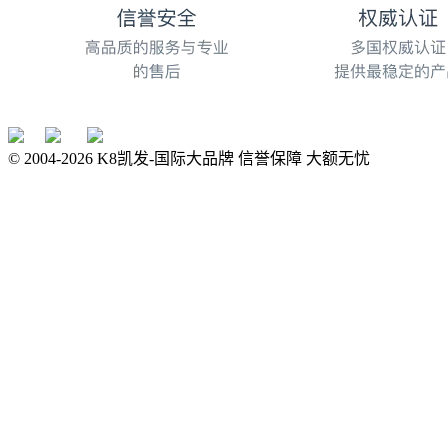
© 2004-
2026
K8凯发-国际大品牌 信誉保障 大额无忧