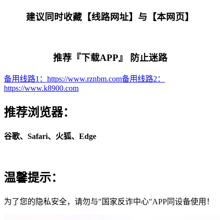
建议同时收藏【线路网址】与【本网页】
推荐『下载APP』 防止迷路
备用线路
1
：
https://www.rznbm.com
备用线路
2
：
https://www.k8900.com
推荐浏览器：
谷歌、Safari、火狐、Edge
温馨提示：
为了您的隐私安全，请勿与"国家反诈中心"APP同设备使用！