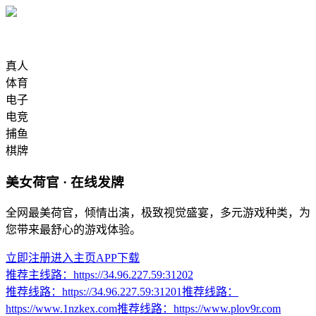
真人
体育
电子
电竞
捕鱼
棋牌
美女荷官 · 在线发牌
全网最美荷官，倾情出演，极致视觉盛宴，多元游戏种类，为
您带来最舒心的游戏体验。
立即注册
进入主页
APP下载
推荐主线路：
https://34.96.227.59:31202
推荐线路：
https://34.96.227.59:31201
推荐线路：
https://www.1nzkex.com
推荐线路：
https://www.plov9r.com