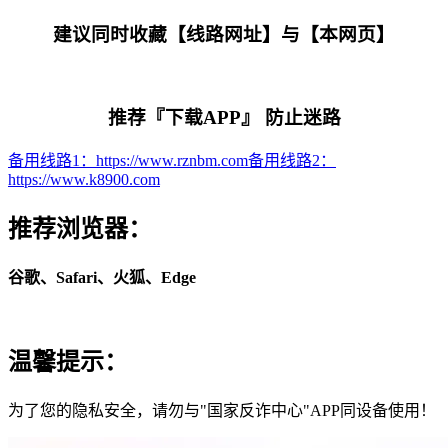
建议同时收藏【线路网址】与【本网页】
推荐『下载APP』 防止迷路
备用线路
1
：
https://www.rznbm.com
备用线路
2
：
https://www.k8900.com
推荐浏览器：
谷歌、Safari、火狐、Edge
温馨提示：
为了您的隐私安全，请勿与"国家反诈中心"APP同设备使用！