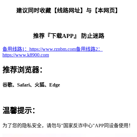
建议同时收藏【线路网址】与【本网页】
推荐『下载APP』 防止迷路
备用线路
1
：
https://www.rznbm.com
备用线路
2
：
https://www.k8900.com
推荐浏览器：
谷歌、Safari、火狐、Edge
温馨提示：
为了您的隐私安全，请勿与"国家反诈中心"APP同设备使用！