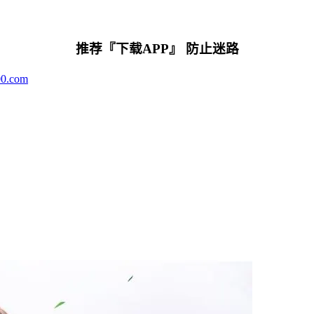
推荐『下载APP』 防止迷路
00.com