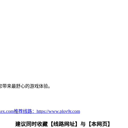
您带来最舒心的游戏体验。
kex.com
推荐线路：
https://www.plov9r.com
建议同时收藏【线路网址】与【本网页】