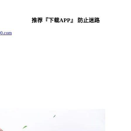
推荐『下载APP』 防止迷路
00.com