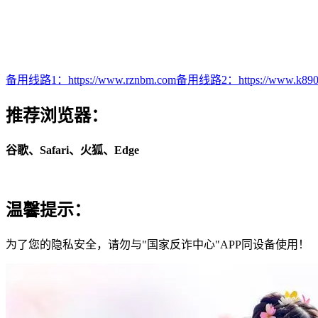
备用线路
1
：
https://www.rznbm.com
备用线路
2
：
https://www.k89
推荐浏览器：
谷歌、Safari、火狐、Edge
温馨提示：
为了您的隐私安全，请勿与"国家反诈中心"APP同设备使用！