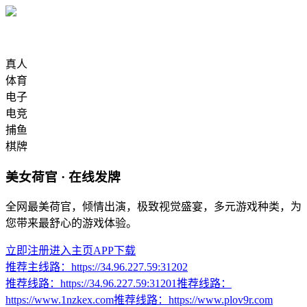
真人
体育
电子
电竞
捕鱼
棋牌
美女荷官 · 在线发牌
全网最美荷官，倾情出演，极致视觉盛宴，多元游戏种类，为
您带来最舒心的游戏体验。
立即注册
进入主页
APP下载
推荐主线路：
https://34.96.227.59:31202
推荐线路：
https://34.96.227.59:31201
推荐线路：
https://www.1nzkex.com
推荐线路：
https://www.plov9r.com