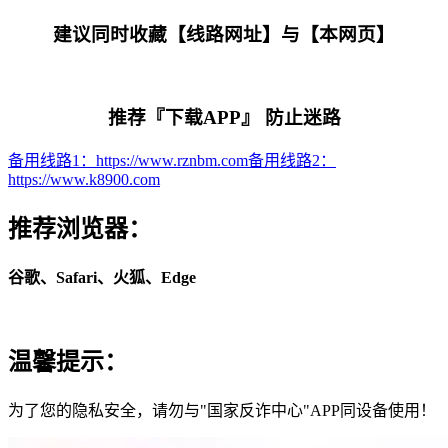
建议同时收藏【线路网址】与【本网页】
推荐『下载APP』 防止迷路
备用线路
1
：
https://www.rznbm.com
备用线路
2
：
https://www.k8900.com
推荐浏览器：
谷歌、Safari、火狐、Edge
温馨提示：
为了您的隐私安全，请勿与"国家反诈中心"APP同设备使用！